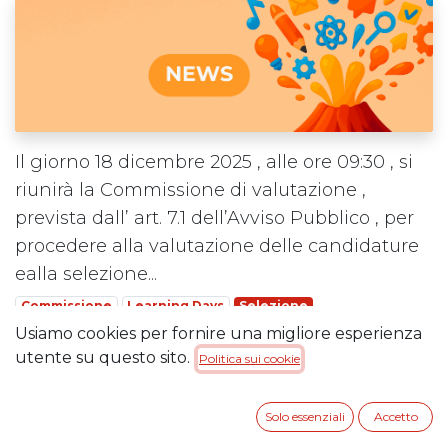
Il giorno 18 dicembre 2025 , alle ore 09:30 , si
riunirà la Commissione di valutazione ,
prevista dall’ art. 7.1 dell’Avviso Pubblico , per
procedere alla valutazione delle candidature
ealla selezione...
Commissione
Learning Days
Selezione
Usiamo cookies per fornire una migliore esperienza
utente su questo sito.
Leggi di più
Politica sui cookie
Solo essenziali
Accetto