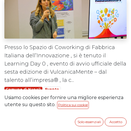
Presso lo Spazio di Coworking di Fabbrica
Italiana dell’Innovazione , si è tenuto il
Learning Day 0 , evento di avvio ufficiale della
sesta edizione di VulcanicaMente – dal
talento all’impresa® , la c...
Comune di Napoli
Evento
Usiamo cookies per fornire una migliore esperienza
Fabbrica Italiana dell'Innovazione
Learning Days
utente su questo sito.
Politica sui cookie
Leggi di più
Solo essenziali
Accetto