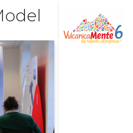
Model
Home
Avviso di Selezione
[Chiuso]
Team
Eventi
News
Rassegna Stampa