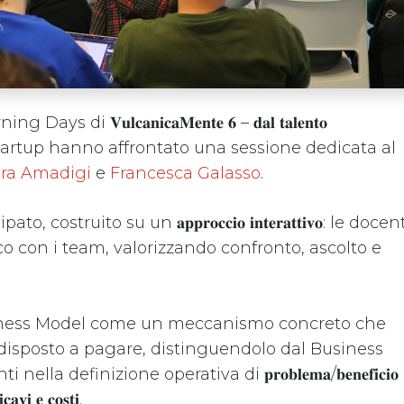
i 𝐕𝐮𝐥𝐜𝐚𝐧𝐢𝐜𝐚𝐌𝐞𝐧𝐭𝐞 𝟔 – 𝐝𝐚𝐥 𝐭𝐚𝐥𝐞𝐧𝐭𝐨
braio le startup hanno affrontato una sessione dedicata al
ara Amadigi
e
Francesca Galasso
.
struito su un 𝐚𝐩𝐩𝐫𝐨𝐜𝐜𝐢𝐨 𝐢𝐧𝐭𝐞𝐫𝐚𝐭𝐭𝐢𝐯𝐨: le docen
o con i team, valorizzando confronto, ascolto e
usiness Model come un meccanismo concreto che
Avviso
isposto a pagare, distinguendolo dal Business
Home
Privacy 
a definizione operativa di 𝐩𝐫𝐨𝐛𝐥𝐞𝐦𝐚/𝐛𝐞𝐧𝐞𝐟𝐢𝐜𝐢𝐨
𝐜𝐚𝐯𝐢 𝐞 𝐜𝐨𝐬𝐭𝐢.