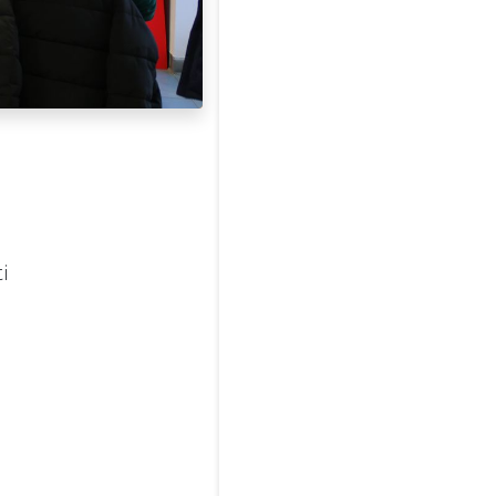
Contatti
ti
 di selezione
Policy
Contatti