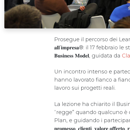
Prosegue il percorso dei Learning Days d
𝐚𝐥𝐥’𝐢𝐦𝐩𝐫𝐞𝐬𝐚®: il 17 feb
𝐁𝐮𝐬𝐢𝐧𝐞𝐬𝐬 𝐌𝐨𝐝𝐞𝐥, guidata da
Cl
Un incontro intenso e partecipato, co
hanno lavorato fianco a fianc
lavoro sui progetti reali.
La lezione ha chiarito il B
“regge” quando qualcuno è d
Plan, e guidando i partecipanti nell
𝐩𝐫𝐨𝐦𝐞𝐬𝐬𝐨, 𝐜𝐥𝐢𝐞𝐧𝐭𝐢, 𝐯𝐚𝐥𝐨𝐫𝐞 𝐨𝐟𝐟𝐞𝐫𝐭𝐨, 𝐫